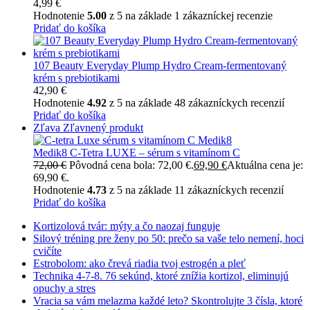
4,99
€
Hodnotenie
5.00
z 5 na základe
1
zákazníckej recenzie
Pridať do košíka
107 Beauty Everyday Plump Hydro Cream-fermentovaný
krém s prebiotikami
42,90
€
Hodnotenie
4.92
z 5 na základe
48
zákazníckych recenzií
Pridať do košíka
Zľava
Zľavnený produkt
Medik8 C-Tetra LUXE – sérum s vitamínom C
72,00
€
Pôvodná cena bola: 72,00 €.
69,90
€
Aktuálna cena je:
69,90 €.
Hodnotenie
4.73
z 5 na základe
11
zákazníckych recenzií
Pridať do košíka
Kortizolová tvár: mýty a čo naozaj funguje
Silový tréning pre ženy po 50: prečo sa vaše telo nemení, hoci
cvičíte
Estrobolom: ako črevá riadia tvoj estrogén a pleť
Technika 4-7-8. 76 sekúnd, ktoré znížia kortizol, eliminujú
opuchy a stres
Vracia sa vám melazma každé leto? Skontrolujte 3 čísla, ktoré