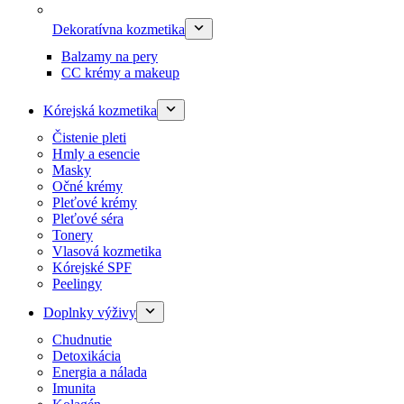
Dekoratívna kozmetika
Balzamy na pery
CC krémy a makeup
Kórejská kozmetika
Čistenie pleti
Hmly a esencie
Masky
Očné krémy
Pleťové krémy
Pleťové séra
Tonery
Vlasová kozmetika
Kórejské SPF
Peelingy
Doplnky výživy
Chudnutie
Detoxikácia
Energia a nálada
Imunita