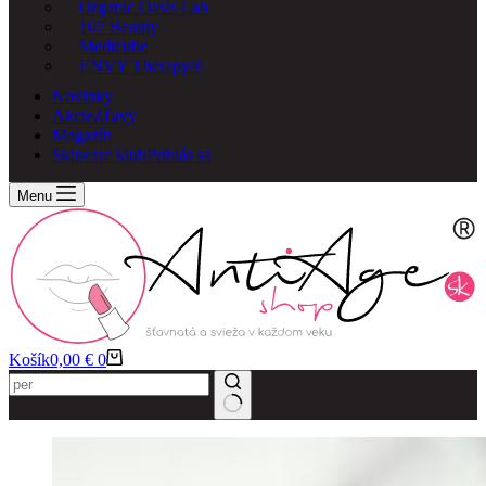
Organic Oasis Lab
107 Beauty
Medicube
ENVY Therapy®
Novinky
Akcie
Zľavy
Magazín
Skincare klub
Prihlás sa
Menu
Košík
0,00
€
0