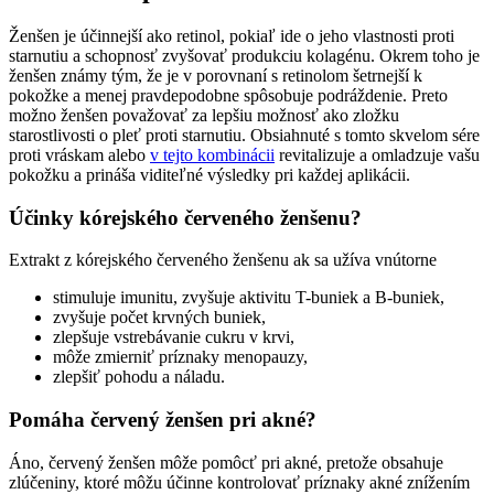
Ženšen je účinnejší ako retinol, pokiaľ ide o jeho vlastnosti proti
starnutiu a schopnosť zvyšovať produkciu kolagénu. Okrem toho je
ženšen známy tým, že je v porovnaní s retinolom šetrnejší k
pokožke a menej pravdepodobne spôsobuje podráždenie. Preto
možno ženšen považovať za lepšiu možnosť ako zložku
starostlivosti o pleť proti starnutiu. Obsiahnuté s tomto skvelom sére
proti vráskam alebo
v tejto kombinácii
revitalizuje a omladzuje vašu
pokožku a prináša viditeľné výsledky pri každej aplikácii.
Účinky kórejského červeného ženšenu?
Extrakt z kórejského červeného ženšenu ak sa užíva vnútorne
stimuluje imunitu, zvyšuje aktivitu T-buniek a B-buniek,
zvyšuje počet krvných buniek,
zlepšuje vstrebávanie cukru v krvi,
môže zmierniť príznaky menopauzy,
zlepšiť pohodu a náladu.
Pomáha červený ženšen pri akné?
Áno, červený ženšen môže pomôcť pri akné, pretože obsahuje
zlúčeniny, ktoré môžu účinne kontrolovať príznaky akné znížením