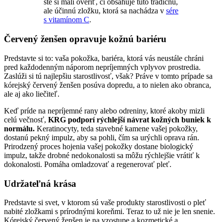
ste si mali overiť, či obsahuje túto tradičnú,
ale účinnú zložku, ktorá sa nachádza v
sére
s vitamínom C
.
Červený ženšen opravuje kožnú bariéru
Predstavte si to: vaša pokožka, bariéra, ktorá vás neustále chráni
pred každodenným náporom nepríjemných vplyvov prostredia.
Zaslúži si tú najlepšiu starostlivosť, však? Práve v tomto prípade sa
kórejský červený ženšen posúva dopredu, a to nielen ako obranca,
ale aj ako liečiteľ.
Keď príde na nepríjemné rany alebo odreniny, ktoré akoby mizli
celú večnosť,
KRG podporí rýchlejší návrat kožných buniek k
normálu.
Keratinocyty, teda stavebné kamene vašej pokožky,
dostanú pekný impulz, aby sa pohli, čím sa urýchli oprava rán.
Prirodzený proces hojenia vašej pokožky dostane biologický
impulz, takže drobné nedokonalosti sa môžu rýchlejšie vrátiť k
dokonalosti. Pomáha omladzovať a regenerovať pleť.
Udržateľná krása
Predstavte si svet, v ktorom sú vaše produkty starostlivosti o pleť
nabité zložkami s prírodnými koreňmi. Teraz to už nie je len snenie.
Kórejský červený ženšen je na vzostupe a kozmetické a