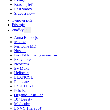
Kolagén
Krásna pleť
Rast vlasov
Srdce a cievy
Tvárová joga
Prístroje
Značky
Anna Brandejs
Medik8
Perricone MD
Nuskin
FaceFit tvárová gymnastika
Exuviance
Neostrata
By Mukk
Heliocare
ELANCYL
Endocare
IRALTONE
Pelo Baum
Organic Oasis Lab
107 Beauty
Medicube
ENVY Therapy®