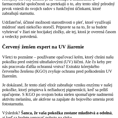
farmaceutické spoločnosti sa pretekajú o to, aby tento silný prírodný
prvok vniesli do svojich radov s funkčnými účinkami, ktoré
zabraňujú starnutiu.
Udržateľné, účinné možnosti starostlivosti o pleť, ktoré využívajú
múdrosť starú niekoľko storočí. Pripravte sa na to, že sa budete
vyhrievať v žiari nie hocijakej zložky, ale tej, ktorá je overená časom
a vedecky potvrdená.
Červený ženšen expert na UV žiarenie
Všetci to poznáme – používame opaľovací krém, ktorý chráni našu
pokožku pred ostrými ultrafialovými (UV) lúčmi. Ale čo keby pre
nás pracovala ďalšia ochranná vrstva? Extraktz kórejského
červeného ženšenu (KGO) zvyšuje ochranu pred poškodením UV
žiarením.
Je dokázané, že tento zlatý elixír zabraňuje vzniku enzýmu v našej
pokožke, ktorý prispieva k nežiaducej pigmentácii, keď sa príliš
opaľujeme. S KGO po svojom boku nielen spomaľujete nadmernú
aktivitu melanínu, ale aktívne sa zapájate do bojového umenia proti
fotostarnutiu.
Výsledok?
Šanca, že vaša pokožka zostane mladistvá a odolná
,
aj keď sa budete venovať pobytu na slnku.