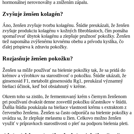
hormonálnej nerovnováhy a znížením zápalu.
Zvyšuje ženšen kolagén?
Áno, ženšen zvyšuje tvorbu kolagénu. Štúdie preukázali, že ženšen
zvyšuje produkciu kolagénu v kožných fibroblastoch, čím pomáha
spomaľovať úbytok kolagénu a zlepšuje pružnosť pokožky. Ženšen
tiež napomáha zvýšenému krvnému obehu a prívodu kyslíka, čo
ďalej prispieva k zdraviu pokožky.
Rozjasňuje ženšen pokožku?
Ženšen sa môže používať na bielenie pokožky tak, že sa pridá do
krémov a výrobkov na starostlivosť o pokožku. Štúdie ukázali, že
ginsenosid F1, metabolit ginsenosidu Rg1, preukázal významný
bieliaci účinok, keď bol obsiahnutý v kréme.
Okrem toho sa zistilo, že fermentovaný krém s čiernym ženšenom
pri používaní dvakrát denne zosvetlil pokožku účastníkov v štúdii.
Ďalšia štúdia poukázala na bieliace vlastnosti krému s extraktom z
červeného ženšenu. Ženšen sa často odporúča na bielenie pokožky a
uvádza sa, že zlepšuje melasmu u žien. Celkovo možno ženšen
využiť v prípravkoch starostlivosti o pleť na podporu bielenia pleti.