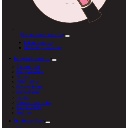
Dekoratívna kozmetika
Balzamy na pery
CC krémy a makeup
Kórejská kozmetika
Čistenie pleti
Hmly a esencie
Masky
Očné krémy
Pleťové krémy
Pleťové séra
Tonery
Vlasová kozmetika
Kórejské SPF
Peelingy
Doplnky výživy