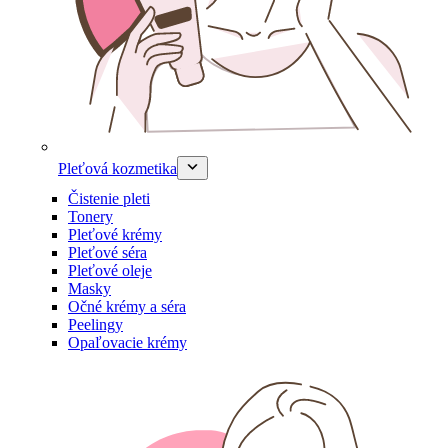
Pleťová kozmetika
Čistenie pleti
Tonery
Pleťové krémy
Pleťové séra
Pleťové oleje
Masky
Očné krémy a séra
Peelingy
Opaľovacie krémy