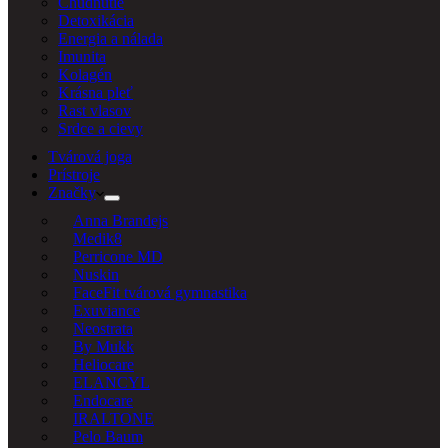
Chudnutie
Detoxikácia
Energia a nálada
Imunita
Kolagén
Krásna pleť
Rast vlasov
Srdce a cievy
Tvárová joga
Prístroje
Značky
Anna Brandejs
Medik8
Perricone MD
Nuskin
FaceFit tvárová gymnastika
Exuviance
Neostrata
By Mukk
Heliocare
ELANCYL
Endocare
IRALTONE
Pelo Baum