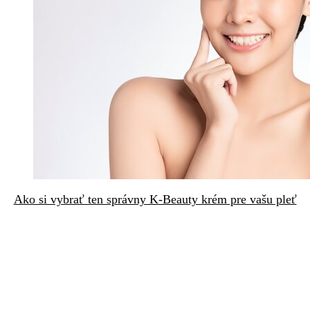
Ako si vybrať ten správny K-Beauty krém pre vašu pleť