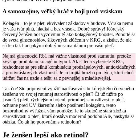
A samozrejme, veľký hráč v boji proti vráskam
Kolagén – to je v pleti ekvivalent základov v budove. Vďaka nemu
je vaša tvár plná, hladká a bez vrások. Dobré správy! Kórejský
červený ženšen bol vyzdvihnutý ako kolagénový booster. Ponorte sa
do sveta ginsenosidov, šikovných zlúčenín v KRG, a zistíte, že nie
sú len tak hocijakými dobrými samaritánmi pre vašu pleť.
Najmä ginsenozid Rb1 má vážne vlastnosti proti starnutiu, pretože
zvyšuje produkciu kolagénu typu I. Ak si teda vyberiete KRG,
rozhodnete sa pre silnú kombináciu protizápalových, antioxidačných
a protivráskových vlastností. Je to trojitá hrozba pre tých, ktorí chcú
udržať čas na uzde a tešiť sa z pevnejšej a mladistvejšej.
Tak čo? Ste pripravení využiť nadčasovú silu kórejského červeného
ženšenu vo svojej rutinnej starostlivosti o pleť? Či už túžite po
jasnejšej pleti, rýchlejšom hojení, prírodnej starostlivosti o pleť,
ochrane pred UV žiarením alebo posilnení kolagénu, tento
pozoruhodný výťažok vám pomôže. Je to skutočne stará zložka
starostlivosti o pleť, ktorá dostáva modernú podobu!Ale, naskytla sa
otázka. Čo ak ho porovnám s retinolom?
Je ženšen lepší ako retinol?