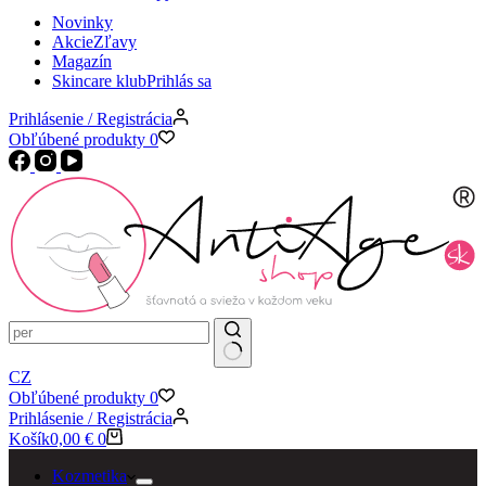
Novinky
Akcie
Zľavy
Magazín
Skincare klub
Prihlás sa
Prihlásenie / Registrácia
Obľúbené produkty
0
CZ
Obľúbené produkty
0
Prihlásenie / Registrácia
Košík
0,00
€
0
Kozmetika