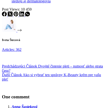
sledujú aj dermatológovia
Post Views:
10 459
Iveta Štecová
Articles: 362
Predchádzajúci
Článok
Dvojité čistenie pleti – nutnosť alebo strata
času?
Ďalší
Článok
Ako si vybrať ten správny K-Beauty krém pre vašu
pleť
One comment
Anna Šusteková