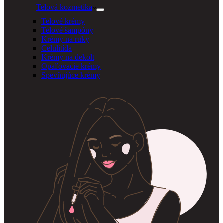
Telová kozmetika
Telové krémy
Telové šampóny
Krémy na ruky
Celulitída
Krémy na dekolt
Opaľovacie krémy
Spevňujúce krémy