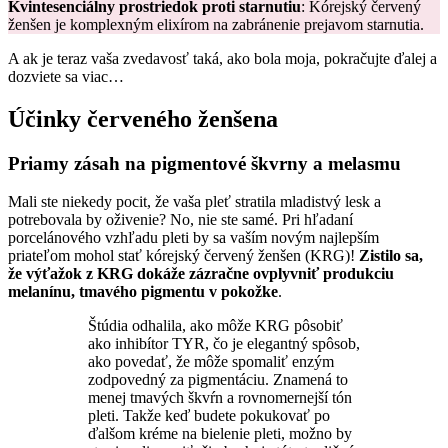
Kvintesenciálny prostriedok proti starnutiu
: Kórejský červený
ženšen je komplexným elixírom na zabránenie prejavom starnutia.
A ak je teraz vaša zvedavosť taká, ako bola moja, pokračujte ďalej a
dozviete sa viac…
Účinky červeného ženšena
Priamy zásah na pigmentové škvrny a melasmu
Mali ste niekedy pocit, že vaša pleť stratila mladistvý lesk a
potrebovala by oživenie? No, nie ste samé. Pri hľadaní
porcelánového vzhľadu pleti by sa vaším novým najlepším
priateľom mohol stať kórejský červený ženšen (KRG)!
Zistilo sa,
že výťažok z KRG dokáže zázračne ovplyvniť produkciu
melanínu, tmavého pigmentu v pokožke
.
Štúdia odhalila, ako môže KRG pôsobiť
ako inhibítor TYR, čo je elegantný spôsob,
ako povedať, že môže spomaliť enzým
zodpovedný za pigmentáciu. Znamená to
menej tmavých škvŕn a rovnomernejší tón
pleti. Takže keď budete pokukovať po
ďalšom kréme na bielenie pleti, možno by