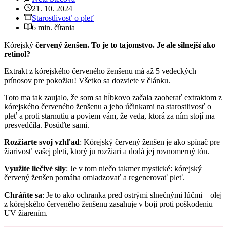
21. 10. 2024
Starostlivosť o pleť
6 min. čítania
Kórejský
červený ženšen. To je to tajomstvo. Je ale silnejší ako
retinol?
Extrakt z kórejského červeného ženšenu má až 5 vedeckých
prínosov pre pokožku! Všetko sa dozviete v článku.
Toto ma tak zaujalo, že som sa hĺbkovo začala zaoberať extraktom z
kórejského červeného ženšenu a jeho účinkami na starostlivosť o
pleť a proti starnutiu a poviem vám, že veda, ktorá za ním stojí ma
presvedčila. Posúďte sami.
Rozžiarte svoj vzhľad
: Kórejský červený ženšen je ako spínač pre
žiarivosť vašej pleti, ktorý ju rozžiari a dodá jej rovnomerný tón.
Využite liečivé sily
: Je v tom niečo takmer mystické: kórejský
červený ženšen pomáha omladzovať a regenerovať pleť.
Chráňte sa
: Je to ako ochranka pred ostrými slnečnými lúčmi – olej
z kórejského červeného ženšenu zasahuje v boji proti poškodeniu
UV žiarením.