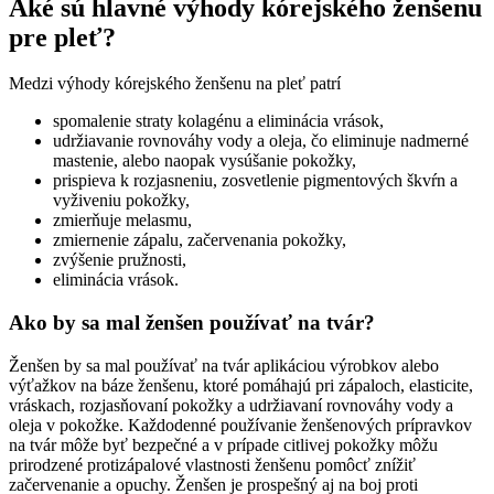
Aké sú hlavné výhody kórejského ženšenu
pre pleť?
Medzi výhody kórejského ženšenu na pleť patrí
spomalenie straty kolagénu a eliminácia vrások,
udržiavanie rovnováhy vody a oleja, čo eliminuje nadmerné
mastenie, alebo naopak vysúšanie pokožky,
prispieva k rozjasneniu, zosvetlenie pigmentových škvŕn a
vyživeniu pokožky,
zmierňuje melasmu,
zmiernenie zápalu, začervenania pokožky,
zvýšenie pružnosti,
eliminácia vrások.
Ako by sa mal ženšen používať na tvár?
Ženšen by sa mal používať na tvár aplikáciou výrobkov alebo
výťažkov na báze ženšenu, ktoré pomáhajú pri zápaloch, elasticite,
vráskach, rozjasňovaní pokožky a udržiavaní rovnováhy vody a
oleja v pokožke. Každodenné používanie ženšenových prípravkov
na tvár môže byť bezpečné a v prípade citlivej pokožky môžu
prirodzené protizápalové vlastnosti ženšenu pomôcť znížiť
začervenanie a opuchy. Ženšen je prospešný aj na boj proti