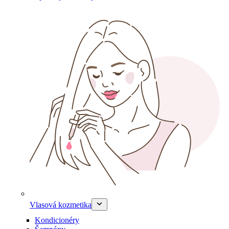
Vlasová kozmetika
Kondicionéry