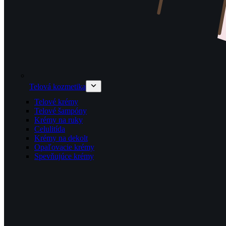
Telová kozmetika
Telové krémy
Telové šampóny
Krémy na ruky
Celulitída
Krémy na dekolt
Opaľovacie krémy
Spevňujúce krémy