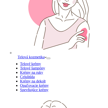
Telová kozmetika
Telové krémy
Telové šampóny
Krémy na ruky
Celulitída
Krémy na dekolt
Opaľovacie krémy
Spevňujúce krémy