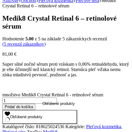
AntiAge
Obchod
Pleťová kozmetika
Pleťové séra
Medik8
Crystal Retinal 6 – retinolové sérum
Medik8 Crystal Retinal 6 – retinolové
sérum
Hodnotenie
5.00
z 5 na základe
5
zákazníckych recenzií
(
5
recenzií zákazníkov)
81,00
€
Super silné nočné sérum proti vráskam s 0,06% retinaldehydu, ktorý
je ešte účinnejší než klasický retinol. Starnúca pleť vďaka nemu
získa mladistvú pevnosť, pružnosť a jas.
množstvo Medik8 Crystal Retinal 6 - retinolové sérum
Obľúbené produkty
Pridať do košíka
Obľúbené produkty
Katalógové číslo:
818625024536
Kategórie:
Pleťová kozmetika
,
Pleťové séra
Značka:
Medik8