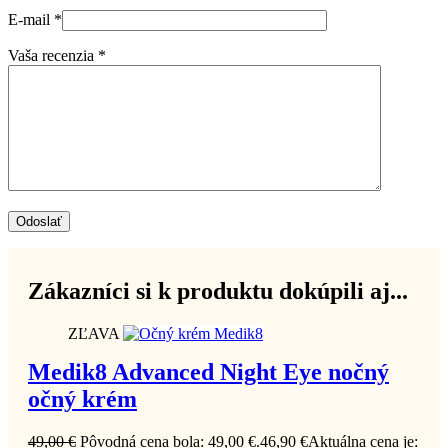
E-mail
*
Vaša recenzia
*
Odoslať
Zákazníci si k produktu dokúpili aj...
ZĽAVA
Medik8 Advanced Night Eye nočný
očný krém
49,00
€
Pôvodná cena bola: 49,00 €.
46,90
€
Aktuálna cena je: