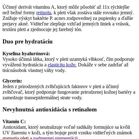
Účinný derivát vitamínu A, ktorý môže pôsobiť až 11x rýchlejšie
než bežné formy
retinolu
, k pleti však zostáva stále rovnako jemný.
Znižuje výskyt baktérie P. acnes zodpovednej za pupienky a ďalšie
prejavy akné. Viditeľne zlepšuje vzhľad jemných liniek a vrások,
textúru pleti a zjednocuje jej farebný tón.
Duo pre hydratáciu
Kyselina hyalurónová:
Vysoko účinná látka, ktorý v pleti uzamyká vlhkosť, čím podporuje
vyváženú hydratáciu a
elasticitu kože.
Dokáže v sebe zadržať až
tisícnásobok vlastnej váhy vody.
Glycerín:
Jeden z prirodzených zvlhčujúcich faktorov v pleti a účinný
zvlhčovač, ktorý podporuje fungovanie prirodzenej kožnej bariéry a
zamedzuje transepidermálnej strate vody.
Nevyhnutná antioxidácia s retinalom
Vitamín C:
Antioxidant, ktorý neutralizuje voľné radikály formujúce sa kvôli
UV žiareniu v koži, a tým bojuje proti vzniku viditeľných známok
starnutia pleti a
nadmernej pigmentácii