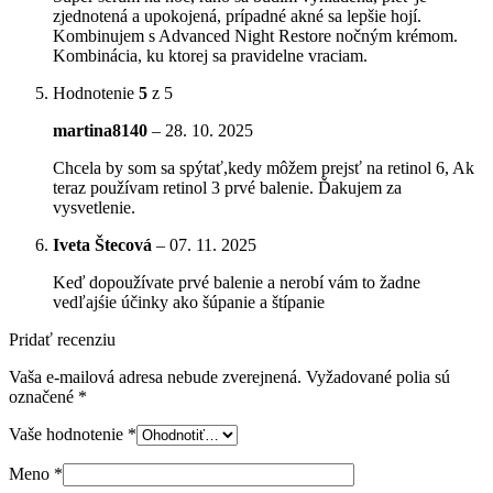
zjednotená a upokojená, prípadné akné sa lepšie hojí.
Kombinujem s Advanced Night Restore nočným krémom.
Kombinácia, ku ktorej sa pravidelne vraciam.
Hodnotenie
5
z 5
martina8140
–
28. 10. 2025
Chcela by som sa spýtať,kedy môžem prejsť na retinol 6, Ak
teraz používam retinol 3 prvé balenie. Ďakujem za
vysvetlenie.
Iveta Štecová
–
07. 11. 2025
Keď dopoužívate prvé balenie a nerobí vám to žadne
vedľajśie účinky ako šúpanie a štípanie
Pridať recenziu
Vaša e-mailová adresa nebude zverejnená.
Vyžadované polia sú
označené
*
Vaše hodnotenie
*
Meno
*