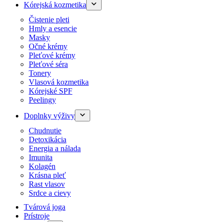
Kórejská kozmetika
Čistenie pleti
Hmly a esencie
Masky
Očné krémy
Pleťové krémy
Pleťové séra
Tonery
Vlasová kozmetika
Kórejské SPF
Peelingy
Doplnky výživy
Chudnutie
Detoxikácia
Energia a nálada
Imunita
Kolagén
Krásna pleť
Rast vlasov
Srdce a cievy
Tvárová joga
Prístroje