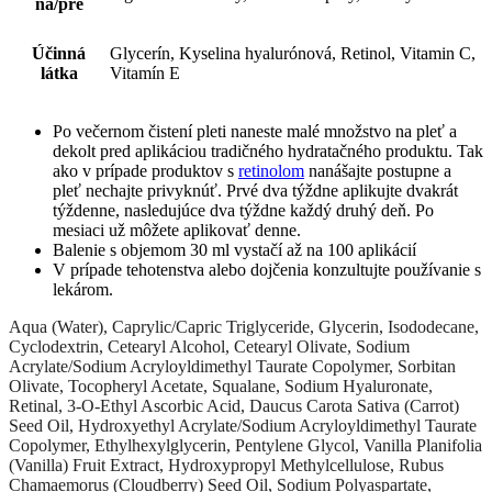
na/pre
Účinná
Glycerín, Kyselina hyalurónová, Retinol, Vitamin C,
látka
Vitamín E
Po večernom čistení pleti naneste malé množstvo na pleť a
dekolt pred aplikáciou tradičného hydratačného produktu. Tak
ako v prípade produktov s
retinolom
nanášajte postupne a
pleť nechajte privyknúť. Prvé dva týždne aplikujte dvakrát
týždenne, nasledujúce dva týždne každý druhý deň. Po
mesiaci už môžete aplikovať denne.
Balenie s objemom 30 ml vystačí až na 100 aplikácií
V prípade tehotenstva alebo dojčenia konzultujte používanie s
lekárom.
Aqua (Water), Caprylic/Capric Triglyceride, Glycerin, Isododecane,
Cyclodextrin, Cetearyl Alcohol, Cetearyl Olivate, Sodium
Acrylate/Sodium Acryloyldimethyl Taurate Copolymer, Sorbitan
Olivate, Tocopheryl Acetate, Squalane, Sodium Hyaluronate,
Retinal, 3-O-Ethyl Ascorbic Acid, Daucus Carota Sativa (Carrot)
Seed Oil, Hydroxyethyl Acrylate/Sodium Acryloyldimethyl Taurate
Copolymer, Ethylhexylglycerin, Pentylene Glycol, Vanilla Planifolia
(Vanilla) Fruit Extract, Hydroxypropyl Methylcellulose, Rubus
Chamaemorus (Cloudberry) Seed Oil, Sodium Polyaspartate,