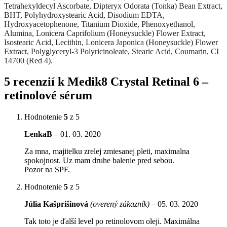
Tetrahexyldecyl Ascorbate, Dipteryx Odorata (Tonka) Bean Extract,
BHT, Polyhydroxystearic Acid, Disodium EDTA,
Hydroxyacetophenone, Titanium Dioxide, Phenoxyethanol,
Alumina, Lonicera Caprifolium (Honeysuckle) Flower Extract,
Isostearic Acid, Lecithin, Lonicera Japonica (Honeysuckle) Flower
Extract, Polyglyceryl-3 Polyricinoleate, Stearic Acid, Coumarin, CI
14700 (Red 4).
5 recenzií k
Medik8 Crystal Retinal 6 –
retinolové sérum
Hodnotenie
5
z 5
LenkaB
–
01. 03. 2020
Za mna, majitelku zrelej zmiesanej pleti, maximalna
spokojnost. Uz mam druhe balenie pred sebou.
Pozor na SPF.
Hodnotenie
5
z 5
Júlia Kašprišinová
(overený zákazník)
–
05. 03. 2020
Tak toto je ďalší level po retinolovom oleji. Maximálna