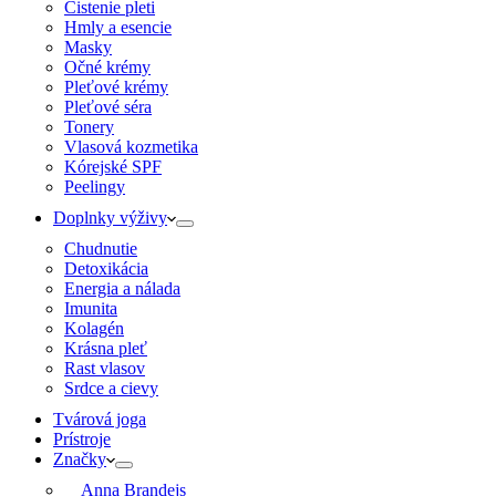
Čistenie pleti
Hmly a esencie
Masky
Očné krémy
Pleťové krémy
Pleťové séra
Tonery
Vlasová kozmetika
Kórejské SPF
Peelingy
Doplnky výživy
Chudnutie
Detoxikácia
Energia a nálada
Imunita
Kolagén
Krásna pleť
Rast vlasov
Srdce a cievy
Tvárová joga
Prístroje
Značky
Anna Brandejs