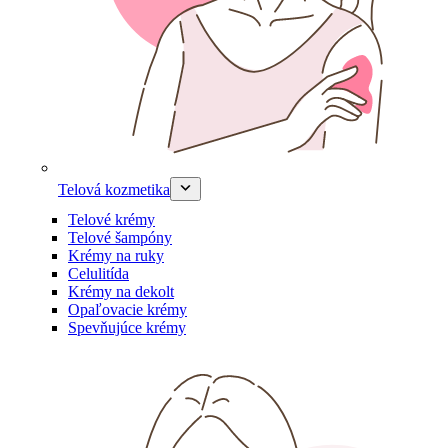
Telová kozmetika
Telové krémy
Telové šampóny
Krémy na ruky
Celulitída
Krémy na dekolt
Opaľovacie krémy
Spevňujúce krémy