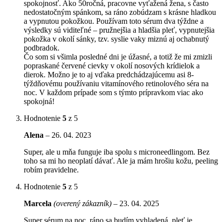
spokojnosť. Ako 50ročná, pracovne vyťažená žena, s často
nedostatočným spánkom, sa ráno zobúdzam s krásne hladkou
a vypnutou pokožkou. Používam toto sérum dva týždne a
výsledky sú viditeľné – pružnejšia a hladšia pleť, vypnutejšia
pokožka v okolí sánky, tzv. syslie vaky miznú aj ochabnutý
podbradok.
Čo som si všimla posledné dni je úžasné, a totiž že mi zmizli
popraskané červené cievky v okolí nosových krídielok a
dierok. Možno je to aj vďaka predchádzajúcemu asi 8-
týždňovému používaniu vitamínového retinolového séra na
noc. V každom prípade som s týmto prípravkom viac ako
spokojná!
Hodnotenie
5
z 5
Alena
–
26. 04. 2023
Super, ale u mňa funguje iba spolu s microneedlingom. Bez
toho sa mi ho neoplatí dávať. Ale ja mám hrošiu kožu, peeling
robím pravidelne.
Hodnotenie
5
z 5
Marcela
(overený zákazník)
–
23. 04. 2025
Super sérum na noc, ráno sa budím vyhladená, pleť je