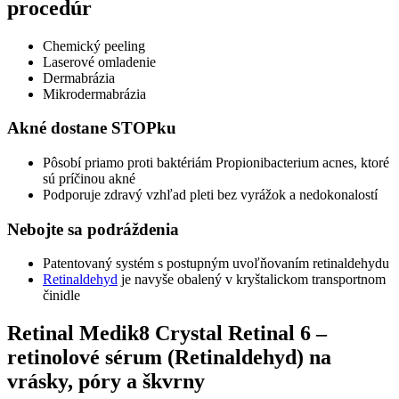
procedúr
Chemický peeling
Laserové omladenie
Dermabrázia
Mikrodermabrázia
Akné dostane STOPku
Pôsobí priamo proti baktériám Propionibacterium acnes, ktoré
sú príčinou akné
Podporuje zdravý vzhľad pleti bez vyrážok a nedokonalostí
Nebojte sa podráždenia
Patentovaný systém s postupným uvoľňovaním retinaldehydu
Retinaldehyd
je navyše obalený v kryštalickom transportnom
činidle
Retinal Medik8 Crystal Retinal 6 –
retinolové sérum (Retinaldehyd) na
vrásky, póry a škvrny