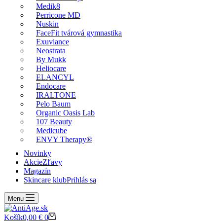
Medik8
Perricone MD
Nuskin
FaceFit tvárová gymnastika
Exuviance
Neostrata
By Mukk
Heliocare
ELANCYL
Endocare
IRALTONE
Pelo Baum
Organic Oasis Lab
107 Beauty
Medicube
ENVY Therapy®
Novinky
Akcie
Zľavy
Magazín
Skincare klub
Prihlás sa
Menu
Košík
0,00
€
0