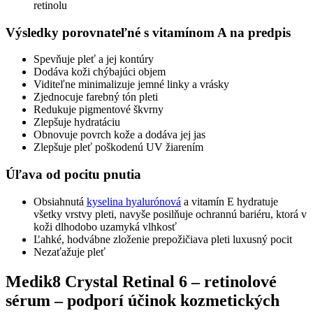
retinolu
Výsledky porovnateľné s vitamínom A na predpis
Spevňuje pleť a jej kontúry
Dodáva koži chýbajúci objem
Viditeľne minimalizuje jemné linky a vrásky
Zjednocuje farebný tón pleti
Redukuje pigmentové škvrny
Zlepšuje hydratáciu
Obnovuje povrch kože a dodáva jej jas
Zlepšuje pleť poškodenú UV žiarením
Úľava od pocitu pnutia
Obsiahnutá
kyselina hyalurónová
a vitamín E hydratuje
všetky vrstvy pleti, navyše posilňuje ochrannú bariéru, ktorá v
koži dlhodobo uzamyká vlhkosť
Ľahké, hodvábne zloženie prepožičiava pleti luxusný pocit
Nezaťažuje pleť
Medik8 Crystal Retinal 6 – retinolové
sérum – podporí účinok kozmetických