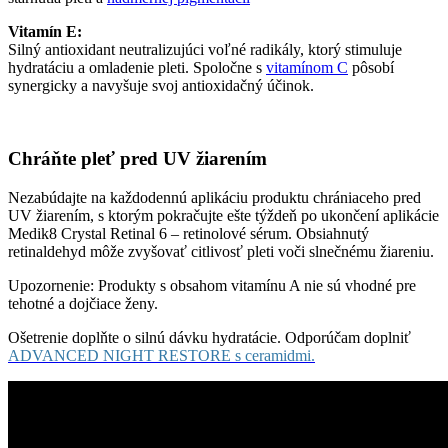
Vitamín E:
Silný antioxidant neutralizujúci voľné radikály, ktorý stimuluje
hydratáciu a omladenie pleti. Spoločne s
vitamínom C
pôsobí
synergicky a navyšuje svoj antioxidačný účinok.
Chráňte pleť pred UV žiarením
Nezabúdajte na každodennú aplikáciu produktu chrániaceho pred
UV žiarením, s ktorým pokračujte ešte týždeň po ukončení aplikácie
Medik8 Crystal Retinal 6 – retinolové sérum. Obsiahnutý
retinaldehyd môže zvyšovať citlivosť pleti voči slnečnému žiareniu.
Upozornenie: Produkty s obsahom vitamínu A nie sú vhodné pre
tehotné a dojčiace ženy.
Ošetrenie doplňte o silnú dávku hydratácie. Odporúčam doplniť
ADVANCED NIGHT RESTORE s ceramidmi.