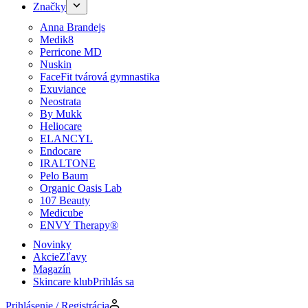
Značky
Anna Brandejs
Medik8
Perricone MD
Nuskin
FaceFit tvárová gymnastika
Exuviance
Neostrata
By Mukk
Heliocare
ELANCYL
Endocare
IRALTONE
Pelo Baum
Organic Oasis Lab
107 Beauty
Medicube
ENVY Therapy®
Novinky
Akcie
Zľavy
Magazín
Skincare klub
Prihlás sa
Prihlásenie / Registrácia