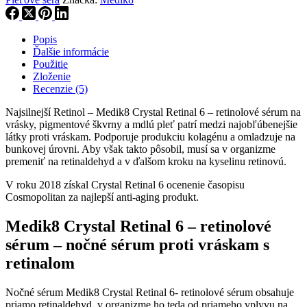
Popis
Ďalšie informácie
Použitie
Zloženie
Recenzie (5)
Najsilnejší Retinol – Medik8 Crystal Retinal 6 – retinolové sérum na
vrásky, pigmentové škvrny a mdlú pleť patrí medzi najobľúbenejšie
látky proti vráskam. Podporuje produkciu kolagénu a omladzuje na
bunkovej úrovni. Aby však takto pôsobil, musí sa v organizme
premeniť na retinaldehyd a v ďalšom kroku na kyselinu retinovú.
V roku 2018 získal Crystal Retinal 6 ocenenie časopisu
Cosmopolitan za najlepší anti-aging produkt.
Medik8 Crystal Retinal 6 – retinolové
sérum – nočné sérum proti vráskam s
retinalom
Nočné sérum Medik8 Crystal Retinal 6- retinolové sérum obsahuje
priamo retinaldehyd, v organizme ho teda od priameho vplyvu na