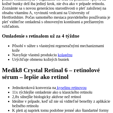
kožné bunky delí iba jediný krok, nie dva ako v prípade retinolu.
Zoznámte sa s novou generáciou starostlivosti o pleť založenej na
obsahu vitamínu A, vyvinutú vedcami na University of
Hertfordshire. Počas samotného mesiaca pravidelného používania je
pleť viditeľne omladená s obnoveným kontúrami a prežiareným
vzhľadom.
Omladenie s retinalom už za 4 týždne
Pôsobí v súhre s vlastnými regeneračnými mechanizmami
kože
Navyšuje vlastnú produkciu
kolagénu
Urýchľuje obmenu kožných buniek
Medik8 Crystal Retinal 6 – retinolové
sérum – lepšie ako retinol
Jednokroková konverzia na
kyselinu retinovou
11x rýchlejšie omladenie ako u klasického retinolu
2,8x silnejšie biologicky aktívne než retinol
Ideálne v prípade, keď už nie sú viditeľné benefity z aplikácie
bežného retinolu
K pleti aj napriek tomu podobne jemné ako štandartné formy