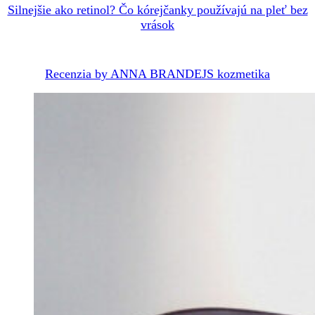
Silnejšie ako retinol? Čo kórejčanky používajú na pleť bez
vrások
Recenzia by ANNA BRANDEJS kozmetika