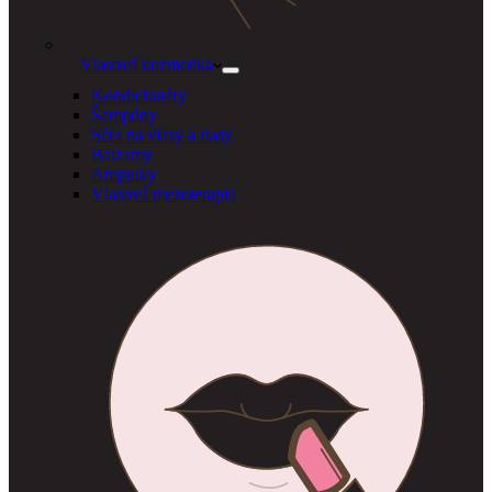
Vlasová kozmetika
Kondicionéry
Šampóny
Séra na vlasy a riasy
Balzamy
Ampulky
Vlasová mezoterapia