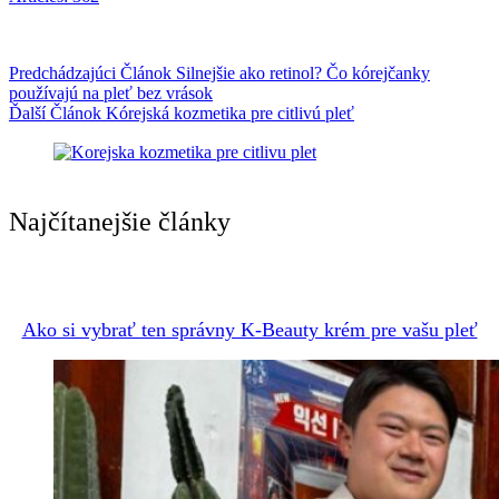
Predchádzajúci
Článok
Silnejšie ako retinol? Čo kórejčanky
používajú na pleť bez vrások
Ďalší
Článok
Kórejská kozmetika pre citlivú pleť
Najčítanejšie články
Ako si vybrať ten správny K-Beauty krém pre vašu pleť