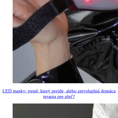
LED masky: trend, ktorý prejde, alebo zmysluplná domáca
terapia pre pleť?