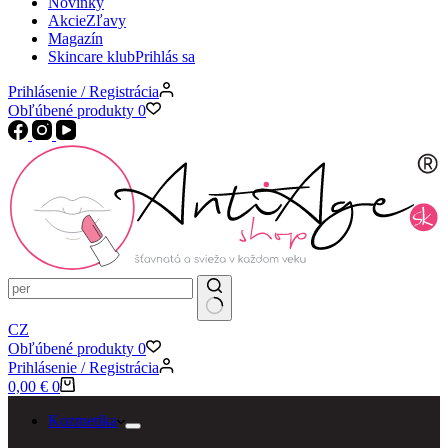
Novinky
Akcie
Zľavy
Magazín
Skincare klub
Prihlás sa
Prihlásenie / Registrácia
Obľúbené produkty
0
CZ
Obľúbené produkty
0
Prihlásenie / Registrácia
Košík
0,00
€
0
Kozmetika