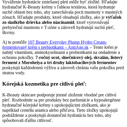
Vyváženie hydratácie zmiešanej pleti môže byť zložité. Hľadajte
hydratačné K-Beauty krémy s ľahkou textúrou, ktorá hydratuje
suché oblasti bez toho, aby zanechávala pocit mastnoty v mastných
zónach. Hľadajte produkty, ktoré obsahujú zložky, ako je
výťažok
zo sladkého drievka alebo niacínamid
, ktoré vyrovnávajú
prebytočnú mastnotu v T-zóne a zároveň hydratujú suchú pleť,
škvrny.
Aj tu pomôže
107 Beauty Everyday Plump Hydro Cream-
fermentovaný krém s prebiotikami – AntiAge.sk
– Tento krém je
nabitý vitamínmi, aminokyselinami a probiotikami na omladenie a
ochranu pokožky.
7-ročný ocot, slnečnicový olej, skvalán, listový
ferment z Moroheiya a tri druhy laktobacilových fermentov
poskytujú každodennú výživu a zároveň chránia vašu pokožku pred
stratou vody.
Kórejská kozmetika pre citlivú pleť:
K-Beauty skincare podporuje jemné zloženie vhodné pre citlivú
pleť. Rozhodnite sa pre produkty bez parfumácie a hypoalergénne
hydratačné kórejské krémy s upokojujúcimi zložkami, ako je
napríklad centella asiatica alebo pŕhľava. Tieto zložky upokojujú
podráždenie a poskytujú dostatočnú hydratáciu bez toho, aby
spôsobovali ďalšiu citlivosť.