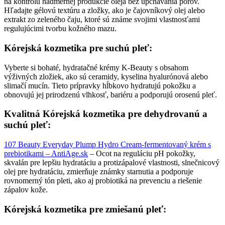
na kontrolu nadmernej produkcie oleja bez upchávania pórov.
Hľadajte gélovú textúru a zložky, ako je čajovníkový olej alebo
extrakt zo zeleného čaju, ktoré sú známe svojimi vlastnosťami
regulujúcimi tvorbu kožného mazu.
Kórejská kozmetika pre suchú pleť:
Vyberte si bohaté, hydratačné krémy K-Beauty s obsahom
výživných zložiek, ako sú ceramidy, kyselina hyalurónová alebo
slimačí mucín. Tieto prípravky hĺbkovo hydratujú pokožku a
obnovujú jej prirodzenú vlhkosť, bariéru a podporujú orosenú pleť.
Kvalitná Kórejská kozmetika pre dehydrovanú a
suchú pleť:
107 Beauty Everyday Plump Hydro Cream-fermentovaný krém s
prebiotikami – AntiAge.sk
– Ocot na reguláciu pH pokožky,
skvalán pre lepšiu hydratáciu a protizápalové vlastnosti, slnečnicový
olej pre hydratáciu, zmierňuje známky starnutia a podporuje
rovnomerný tón pleti, ako aj probiotiká na prevenciu a riešenie
zápalov kože.
Kórejská kozmetika pre zmiešanú pleť: