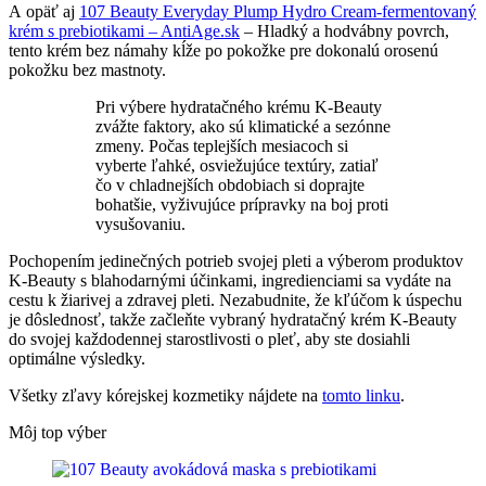
A opäť aj
107 Beauty Everyday Plump Hydro Cream-fermentovaný
krém s prebiotikami – AntiAge.sk
– Hladký a hodvábny povrch,
tento krém bez námahy kĺže po pokožke pre dokonalú orosenú
pokožku bez mastnoty.
Pri výbere hydratačného krému K-Beauty
zvážte faktory, ako sú klimatické a sezónne
zmeny. Počas teplejších mesiacoch si
vyberte ľahké, osviežujúce textúry, zatiaľ
čo v chladnejších obdobiach si doprajte
bohatšie, vyživujúce prípravky na boj proti
vysušovaniu.
Pochopením jedinečných potrieb svojej pleti a výberom produktov
K-Beauty s blahodarnými účinkami, ingredienciami sa vydáte na
cestu k žiarivej a zdravej pleti. Nezabudnite, že kľúčom k úspechu
je dôslednosť, takže začleňte vybraný hydratačný krém K-Beauty
do svojej každodennej starostlivosti o pleť, aby ste dosiahli
optimálne výsledky.
Všetky zľavy kórejskej kozmetiky nájdete na
tomto linku
.
Môj top výber