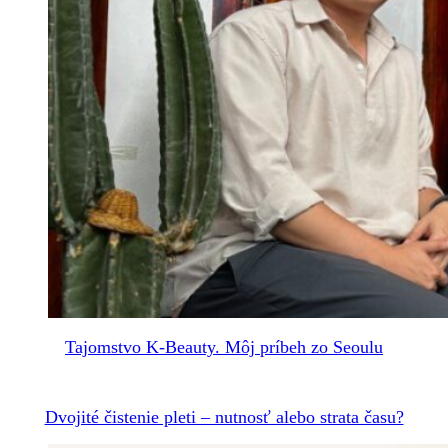
Tajomstvo K-Beauty. Môj príbeh zo Seoulu
Dvojité čistenie pleti – nutnosť alebo strata času?