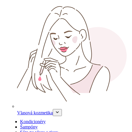
Vlasová kozmetika
Kondicionéry
Šampóny