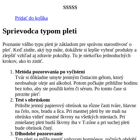
Hodnotenie
14
Pridať do košíka
4.79
z 5 na
Sprievodca typom pleti
základe
zákazníckych
Poznanie vášho typu pleti je základom pre správnu starostlivosť o
recenzií
pleť. Keď zistíte, aký typ máte, dokážete si lepšie vybrať produkty a
zlepšiť vzhľad aj zdravie pokožky. Tu je niekoľko jednoduchých
krokov, ako to zistiť.
Metóda pozorovania po vyčistení
Tvár si dôkladne umyte jemným čistiacim gélom, ktorý
neobsahuje oleje ani alkohol. Potom počkajte približne hodinu
bez toho, aby ste použili krém či sérum. Po tomto čase si
prezrite pleť:
Test s obrúskom
Priložte jemný papierový obrúsok na rôzne časti tváre, hlavne
na čelo, nos, bradu a líca. Pri mastnej pleti by ste mali na
obrúsku vidieť mastné škvrny na všetkých miestach. Pri
zmiešanej pleti budú škvrny iba v T-zóne a pri suchej pleti
bude obrúsok čistý.
Dlhodobé pozorovanie
Typ pleti sa môže meniť vplyvom hormónov, ročných období