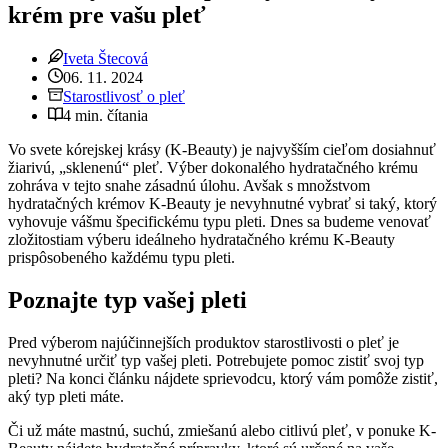
krém pre vašu pleť
Iveta Štecová
06. 11. 2024
Starostlivosť o pleť
4 min. čítania
Vo svete kórejskej krásy (K-Beauty) je najvyšším cieľom dosiahnuť
žiarivú, „sklenenú“ pleť. Výber dokonalého hydratačného krému
zohráva v tejto snahe zásadnú úlohu. Avšak s množstvom
hydratačných krémov K-Beauty je nevyhnutné vybrať si taký, ktorý
vyhovuje vášmu špecifickému typu pleti. Dnes sa budeme venovať
zložitostiam výberu ideálneho hydratačného krému K-Beauty
prispôsobeného každému typu pleti.
Poznajte typ vašej pleti
Pred výberom najúčinnejších produktov starostlivosti o pleť je
nevyhnutné určiť typ vašej pleti. Potrebujete pomoc zistiť svoj typ
pleti? Na konci článku nájdete sprievodcu, ktorý vám pomôže zistiť,
aký typ pleti máte.
Či už máte mastnú, suchú, zmiešanú alebo citlivú pleť, v ponuke K-