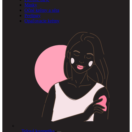
Masky
Očné krémy a séra
Peelingy
Opaľovacie krémy
Telová kozmetika