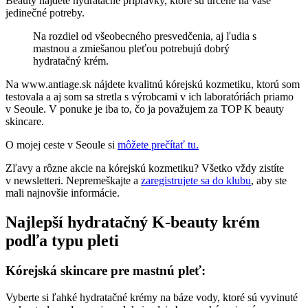
Beauty nájdete hydratačné prípravky, ktoré sú určené na vaše
jedinečné potreby.
Na rozdiel od všeobecného presvedčenia, aj ľudia s
mastnou a zmiešanou pleťou potrebujú dobrý
hydratačný krém.
Na www.antiage.sk nájdete kvalitnú kórejskú kozmetiku, ktorú som
testovala a aj som sa stretla s výrobcami v ich laboratóriách priamo
v Seoule. V ponuke je iba to, čo ja považujem za TOP K beauty
skincare.
O mojej ceste v Seoule si
môžete prečítať tu.
Zľavy a rôzne akcie na kórejskú kozmetiku? Všetko vždy zistíte
v newsletteri. Nepremeškajte a
zaregistrujete sa do klubu
, aby ste
mali najnovšie informácie.
Najlepší hydratačný K-beauty krém
podľa typu pleti
Kórejská skincare pre mastnú pleť:
Vyberte si ľahké hydratačné krémy na báze vody, ktoré sú vyvinuté