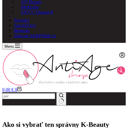
107 Beauty
Medicube
ENVY Therapy®
Novinky
Akcie
Zľavy
Magazín
Skincare klub
Prihlás sa
Menu
Košík
0,00
€
0
Ako si vybrať ten správny K-Beauty