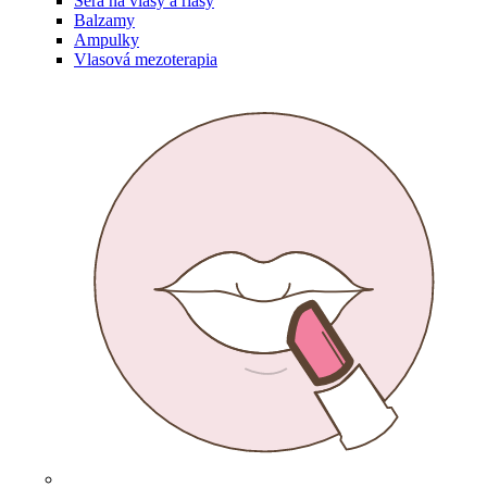
Séra na vlasy a riasy
Balzamy
Ampulky
Vlasová mezoterapia