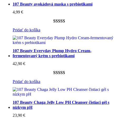
107 Beauty avokádová maska s prebiotikami
4,99
€
Hodnotenie
1
Pridať do košíka
5.00
z 5 na
základe
zákazníckej
107 Beauty Everyday Plump Hydro Cream-
recenzie
fermentovaný krém s prebiotikami
42,90
€
Hodnotenie
48
Pridať do košíka
4.92
z 5 na
základe
zákazníckych
107 Beauty Chaga Jelly Low PH Cleanser čistiaci gél s
recenzií
nízkym pH
23,90
€