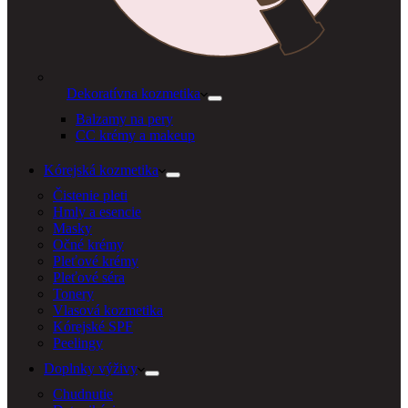
Dekoratívna kozmetika
Balzamy na pery
CC krémy a makeup
Kórejská kozmetika
Čistenie pleti
Hmly a esencie
Masky
Očné krémy
Pleťové krémy
Pleťové séra
Tonery
Vlasová kozmetika
Kórejské SPF
Peelingy
Doplnky výživy
Chudnutie