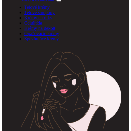
Telové krémy
Telové šampóny
Krémy na ruky
Celulitída
Krémy na dekolt
Opaľovacie krémy
Spevňujúce krémy