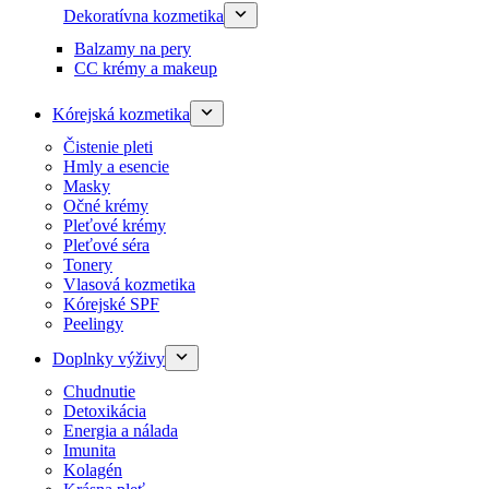
Dekoratívna kozmetika
Balzamy na pery
CC krémy a makeup
Kórejská kozmetika
Čistenie pleti
Hmly a esencie
Masky
Očné krémy
Pleťové krémy
Pleťové séra
Tonery
Vlasová kozmetika
Kórejské SPF
Peelingy
Doplnky výživy
Chudnutie
Detoxikácia
Energia a nálada
Imunita
Kolagén