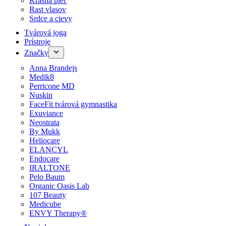
Krásna pleť
Rast vlasov
Srdce a cievy
Tvárová joga
Prístroje
Značky
Anna Brandejs
Medik8
Perricone MD
Nuskin
FaceFit tvárová gymnastika
Exuviance
Neostrata
By Mukk
Heliocare
ELANCYL
Endocare
IRALTONE
Pelo Baum
Organic Oasis Lab
107 Beauty
Medicube
ENVY Therapy®