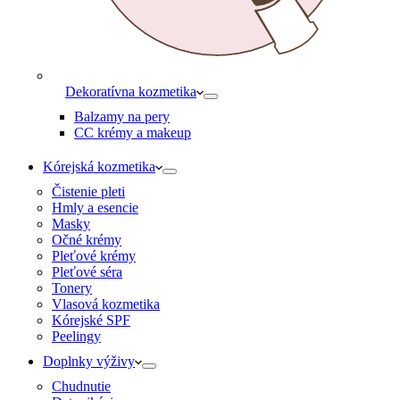
Dekoratívna kozmetika
Balzamy na pery
CC krémy a makeup
Kórejská kozmetika
Čistenie pleti
Hmly a esencie
Masky
Očné krémy
Pleťové krémy
Pleťové séra
Tonery
Vlasová kozmetika
Kórejské SPF
Peelingy
Doplnky výživy
Chudnutie