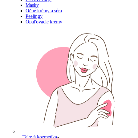
Masky
Očné krémy a séra
Peelingy
Opaľovacie krémy
Telová kozmetika