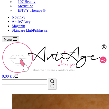
107 Beauty
Medicube
ENVY Therapy®
Novinky
Akcie
Zľavy
Magazín
Skincare klub
Prihlás sa
Menu
Košík
0,00
€
0