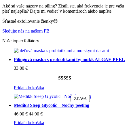
Aké sú vaše názory na píling? Zistili ste, aká frekvencia je pre vašu
pleť najlepšia? Dajte mi vedieť v komentároch alebo napíšte.
Šťastné exfoliovanie žienky😊
Sledujte nás na našom FB
Naše top exfoliátory
Pílingová maska s probiotikami by mukk ALGAE PEEL
33,80
€
Hodnotenie
2
Pridať do košíka
5.00
z 5 na
ZĽAVNENÝ
ZĽAVA
základe
PRODUKT
Medik8 Sleep Glycolic – Nočný peeling
zákazníckych
Pôvodná
Aktuálna
recenzií
46,00
€
44,90
€
cena
cena
Pridať do košíka
bola:
je: