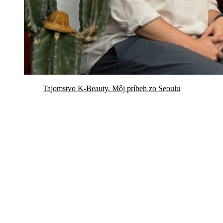
Tajomstvo K-Beauty. Môj príbeh zo Seoulu