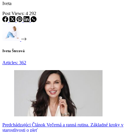
46,00 €.
44,90 €.
Iveta
Post Views:
4 292
Iveta Štecová
Articles: 362
Predchádzajúci
Článok
Večerná a ranná rutina. Základné kroky v
starostlivosti o pleť