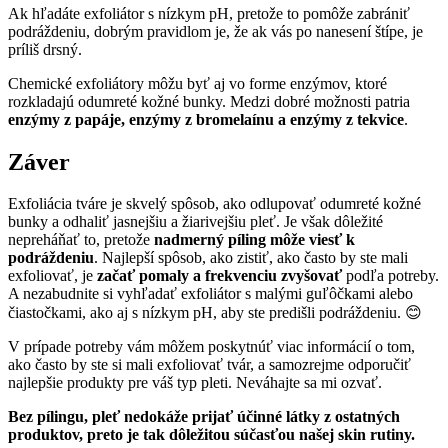
Ak hľadáte exfoliátor s nízkym pH, pretože to pomôže zabrániť
podráždeniu, dobrým pravidlom je, že ak vás po nanesení štípe, je
príliš drsný.
Chemické exfoliátory môžu byť aj vo forme enzýmov, ktoré
rozkladajú odumreté kožné bunky. Medzi dobré možnosti patria
enzýmy z papáje, enzýmy z bromelaínu a enzýmy z tekvice
.
Záver
Exfoliácia tváre je skvelý spôsob, ako odlupovať odumreté kožné
bunky a odhaliť jasnejšiu a žiarivejšiu pleť. Je však dôležité
nepreháňať to, pretože
nadmerný píling môže viesť k
podráždeniu
. Najlepší spôsob, ako zistiť, ako často by ste mali
exfoliovať, je
začať pomaly a frekvenciu zvyšovať
podľa potreby.
A nezabudnite si vyhľadať exfoliátor s malými guľôčkami alebo
čiastočkami, ako aj s nízkym pH, aby ste predišli podráždeniu. 😊
V prípade potreby vám môžem poskytnúť viac informácií o tom,
ako často by ste si mali exfoliovať tvár, a samozrejme odporučiť
najlepšie produkty pre váš typ pleti. Neváhajte sa mi ozvať.
Bez pílingu, pleť nedokáže prijať účinné látky z ostatných
produktov, preto je tak dôležitou súčasťou našej skin rutiny.