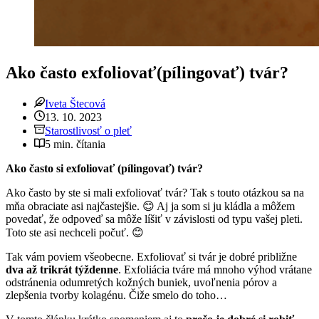
Ako často exfoliovať(pílingovať) tvár?
Iveta Štecová
13. 10. 2023
Starostlivosť o pleť
5 min. čítania
Ako často si exfoliovať (pílingovať) tvár?
Ako často by ste si mali exfoliovať tvár? Tak s touto otázkou sa na
mňa obraciate asi najčastejšie. 😊 Aj ja som si ju kládla a môžem
povedať, že odpoveď sa môže líšiť v závislosti od typu vašej pleti.
Toto ste asi nechceli počuť. 😊
Tak vám poviem všeobecne. Exfoliovať si tvár je dobré približne
dva až trikrát týždenne
. Exfoliácia tváre má mnoho výhod vrátane
odstránenia odumretých kožných buniek, uvoľnenia pórov a
zlepšenia tvorby kolagénu. Čiže smelo do toho…