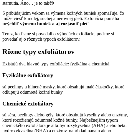
starnutia. Áno… je to tak😊
S pribúdajúcim vekom sa výmena kožných buniek spomaľuje, čo
môže viesť k mdlej, suchej a nerovnej pleti. Exfoliácia pomáha
urýchliť výmenu buniek a aj rozjasniť pleť
.
Teraz, keď sme si povedali o výhodách exfoliácie, poďme si
povedať aj o rôznych typoch exfoliátorov.
Rôzne typy exfoliátorov
Existujú dva hlavné typy exfoliácie: fyzikálna a chemická.
Fyzikálne exfoliátory
sú peelingy a hlinené masky, ktoré obsahujú malé čiastočky, ktoré
odlupujú odumreté kožné bunky.
Chemické exfoliátory
sú séra, peelingy alebo gély, ktoré obsahujú kyseliny alebo enzýmy,
ktoré rozožierajú odumreté kožné bunky. Najbežnejším typom
chemického exfoliátora je alfa-hydroxykyselina (AHA) alebo beta-
hydroxykyselina (BHA) a enzýmy, napríklad papaín alebo