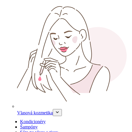
Vlasová kozmetika
Kondicionéry
Šampóny