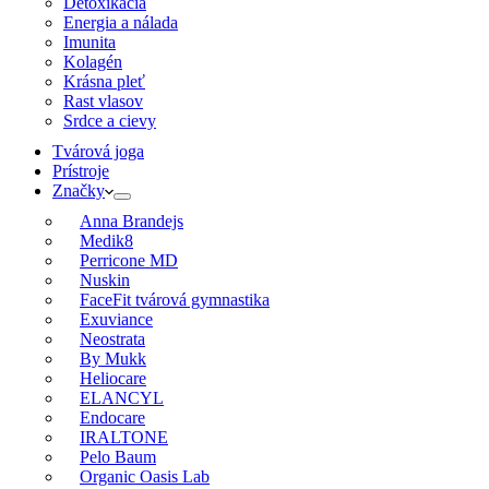
Detoxikácia
Energia a nálada
Imunita
Kolagén
Krásna pleť
Rast vlasov
Srdce a cievy
Tvárová joga
Prístroje
Značky
Anna Brandejs
Medik8
Perricone MD
Nuskin
FaceFit tvárová gymnastika
Exuviance
Neostrata
By Mukk
Heliocare
ELANCYL
Endocare
IRALTONE
Pelo Baum
Organic Oasis Lab