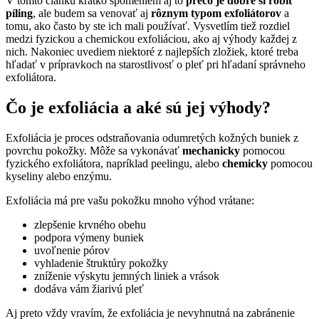
V tomto článku krátko spomeniem aj to
prečo je dobré si robiť
píling
, ale budem sa venovať aj
rôznym typom exfoliátorov
a
tomu, ako často by ste ich mali používať. Vysvetlím tiež rozdiel
medzi fyzickou a chemickou exfoliáciou, ako aj výhody každej z
nich. Nakoniec uvediem niektoré z najlepších zložiek, ktoré treba
hľadať v prípravkoch na starostlivosť o pleť pri hľadaní správneho
exfoliátora.
Čo je exfoliácia a aké sú jej výhody?
Exfoliácia je proces odstraňovania odumretých kožných buniek z
povrchu pokožky. Môže sa vykonávať
mechanicky
pomocou
fyzického exfoliátora, napríklad peelingu, alebo
chemicky
pomocou
kyseliny alebo enzýmu.
Exfoliácia má pre vašu pokožku mnoho výhod vrátane:
zlepšenie krvného obehu
podpora výmeny buniek
uvoľnenie pórov
vyhladenie štruktúry pokožky
zníženie výskytu jemných liniek a vrások
dodáva vám žiarivú pleť
Aj preto vždy vravím, že exfoliácia je nevyhnutná na zabránenie