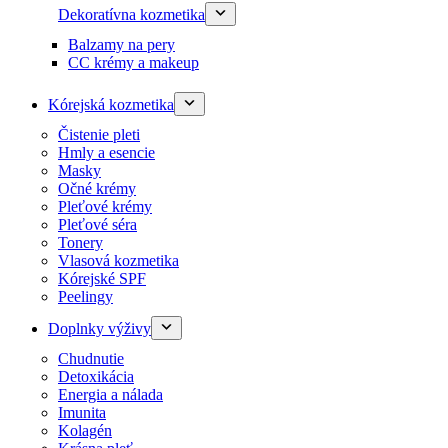
Dekoratívna kozmetika
Balzamy na pery
CC krémy a makeup
Kórejská kozmetika
Čistenie pleti
Hmly a esencie
Masky
Očné krémy
Pleťové krémy
Pleťové séra
Tonery
Vlasová kozmetika
Kórejské SPF
Peelingy
Doplnky výživy
Chudnutie
Detoxikácia
Energia a nálada
Imunita
Kolagén