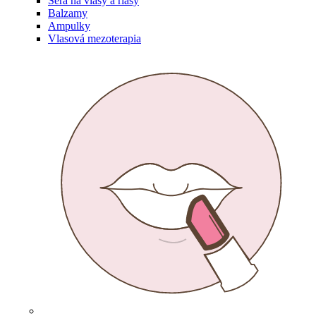
Séra na vlasy a riasy
Balzamy
Ampulky
Vlasová mezoterapia