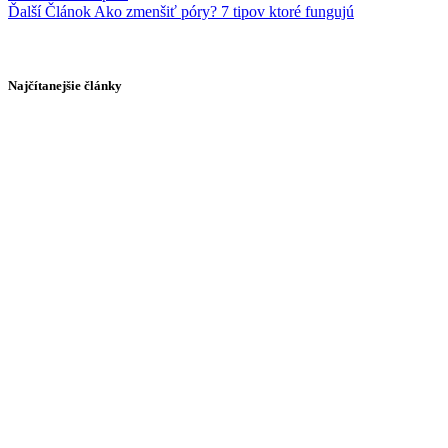
Ďalší
Článok
Ako zmenšiť póry? 7 tipov ktoré fungujú
Najčítanejšie články