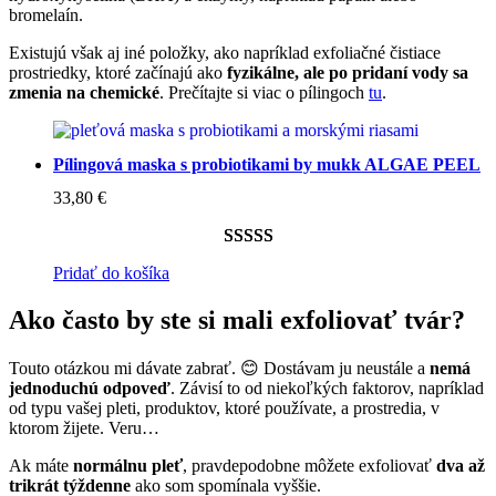
bromelaín.
Existujú však aj iné položky, ako napríklad exfoliačné čistiace
prostriedky, ktoré začínajú ako
fyzikálne, ale po pridaní vody sa
zmenia na chemické
. Prečítajte si viac o pílingoch
tu
.
Pílingová maska s probiotikami by mukk ALGAE PEEL
33,80
€
Hodnotenie
2
Pridať do košíka
5.00
z 5 na
Ako často by ste si mali exfoliovať tvár?
základe
zákazníckych
Touto otázkou mi dávate zabrať. 😊 Dostávam ju neustále a
nemá
recenzií
jednoduchú odpoveď
. Závisí to od niekoľkých faktorov, napríklad
od typu vašej pleti, produktov, ktoré používate, a prostredia, v
ktorom žijete. Veru…
Ak máte
normálnu pleť
, pravdepodobne môžete exfoliovať
dva až
trikrát týždenne
ako som spomínala vyššie.