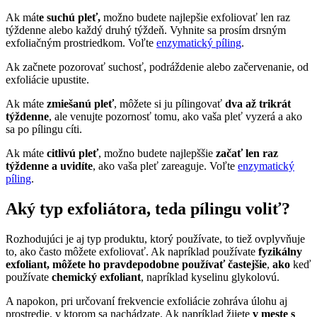
Ak mát
e suchú pleť,
možno budete najlepšie exfoliovať len raz
týždenne alebo každý druhý týždeň. Vyhnite sa prosím drsným
exfoliačným prostriedkom. Voľte
enzymatický píling
.
Ak začnete pozorovať suchosť, podráždenie alebo začervenanie, od
exfoliácie upustite.
Ak máte
zmiešanú pleť
, môžete si ju pílingovať
dva až trikrát
týždenne
, ale venujte pozornosť tomu, ako vaša pleť vyzerá a ako
sa po pílingu cíti.
Ak máte
citlivú pleť
, možno budete najlepššie
začať len raz
týždenne a uvidíte
, ako vaša pleť zareaguje. Voľte
enzymatický
píling
.
Aký typ exfoliátora, teda pílingu voliť?
Rozhodujúci je aj typ produktu, ktorý používate, to tiež ovplyvňuje
to, ako často môžete exfoliovať. Ak napríklad používate
fyzikálny
exfoliant, môžete ho pravdepodobne používať častejšie
,
ako
keď
používate
chemický exfoliant
, napríklad kyselinu glykolovú.
A napokon, pri určovaní frekvencie exfoliácie zohráva úlohu aj
prostredie, v ktorom sa nachádzate. Ak napríklad žijete
v meste s