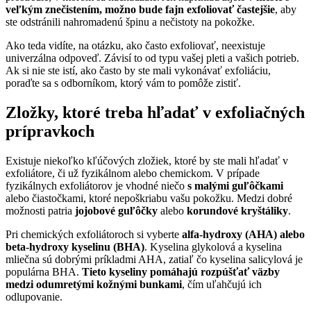
veľkým znečistením, možno bude fajn exfoliovať častejšie
, aby
ste odstránili nahromadenú špinu a nečistoty na pokožke.
Ako teda vidíte, na otázku, ako často exfoliovať, neexistuje
univerzálna odpoveď. Závisí to od typu vašej pleti a vašich potrieb.
Ak si nie ste istí, ako často by ste mali vykonávať exfoliáciu,
poraďte sa s odborníkom, ktorý vám to pomôže zistiť.
Zložky, ktoré treba hľadať v exfoliačných
prípravkoch
Existuje niekoľko kľúčových zložiek, ktoré by ste mali hľadať v
exfoliátore, či už fyzikálnom alebo chemickom. V prípade
fyzikálnych exfoliátorov je vhodné niečo
s malými guľôčkami
alebo čiastočkami, ktoré nepoškriabu vašu pokožku. Medzi dobré
možnosti patria
jojobové guľôčky
alebo
korundové kryštáliky
.
Pri chemických exfoliátoroch si vyberte
alfa-hydroxy (AHA) alebo
beta-hydroxy kyselinu (BHA)
. Kyselina glykolová a kyselina
mliečna sú dobrými príkladmi AHA, zatiaľ čo kyselina salicylová je
populárna BHA.
Tieto kyseliny pomáhajú rozpúšťať väzby
medzi odumretými kožnými bunkami
, čím uľahčujú ich
odlupovanie.