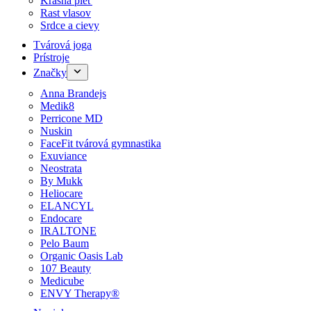
Krásna pleť
Rast vlasov
Srdce a cievy
Tvárová joga
Prístroje
Značky
Anna Brandejs
Medik8
Perricone MD
Nuskin
FaceFit tvárová gymnastika
Exuviance
Neostrata
By Mukk
Heliocare
ELANCYL
Endocare
IRALTONE
Pelo Baum
Organic Oasis Lab
107 Beauty
Medicube
ENVY Therapy®