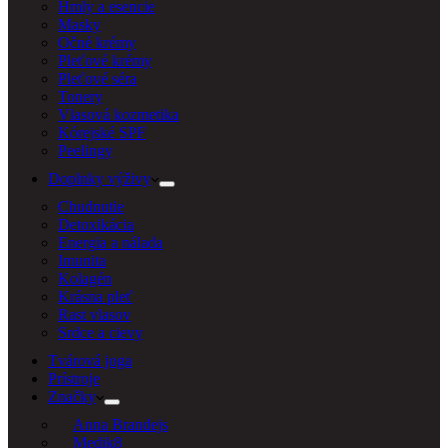
Hmly a esencie
Masky
Očné krémy
Pleťové krémy
Pleťové séra
Tonery
Vlasová kozmetika
Kórejské SPF
Peelingy
Doplnky výživy
Chudnutie
Detoxikácia
Energia a nálada
Imunita
Kolagén
Krásna pleť
Rast vlasov
Srdce a cievy
Tvárová joga
Prístroje
Značky
Anna Brandejs
Medik8