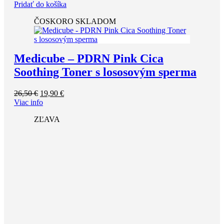
bola:
je:
Pridať do košíka
53,00 €.
49,00 €.
ČOSKORO SKLADOM
Medicube – PDRN Pink Cica
Soothing Toner s lososovým sperma
Pôvodná
Aktuálna
26,50
€
19,90
€
cena
cena
Viac info
bola:
je:
ZĽAVA
26,50 €.
19,90 €.