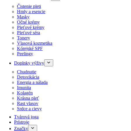
Čistenie pleti
Hmly a esencie
Masky
Očné krémy
Pleťové krémy
Pleťové séra
Tonery
Vlasová kozmetika
Kórejské SPF
Peelingy
Doplnky výživy
Chudnutie
Detoxikácia
Energia a nálada
Imunita
Kolagén
Krásna pleť
Rast vlasov
Srdce a cievy
Tvárová joga
Prístroje
Značky