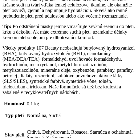
krásne sedí na tvári vďaka tenkej celulózovej tkanine, ale okamžite
pleť osvieži, zjemní a napumpuje hydratáciou. Skvelá ako ranné
prebudenie pleti pred udalosťou alebo ako večerné rozmaznanie.
Tip:
Po odstránení masky jemne vmasírujte zvyšnú esenciu do pleti,
krku a dekoltu. Ak máte extrémne suchú pleť, uzamknite účinky
krémom alebo olejom pre dlhotrvajúci komfort.
Všetky produkty 107 Beauty neobsahujú butylovaný hydroxyanizol
(BHA), butylovaný hydroxytoluén (BHT), etanolamíny
(MEA/DEA/TEA), formaldehyd, uvoľňovače formaldehydu,
hydrochinón, metoxyetanol, metylchloroizotiazolinón,
metylizotiazolinón, minerálne oleje, oxybenzón, parabény, parafíny,
petrolej , ftaláty, rezorcinol, sulfátové povrchovo aktívne látky
(SLS/SLES), syntetické farbivá, syntetické vône, toluén,
triclocarban a triclosan. Naše formulácie sú tiež bez krutosti a
zabalené v recyklovateľných nádobách.
Hmotnosť
0,1 kg
Typ pleti
Normálna, Suchá
Citlivá, Dehydrovaná, Rosacea, Starnúca a ochabnutá,
Stav pleti
Šupinatá, Začervenaná