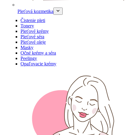
Pleťová kozmetika
Čistenie pleti
Tonery
Pleťové krémy
Pleťové séra
Pleťové oleje
Masky
Očné krémy a séra
Peelingy
Opaľovacie krémy