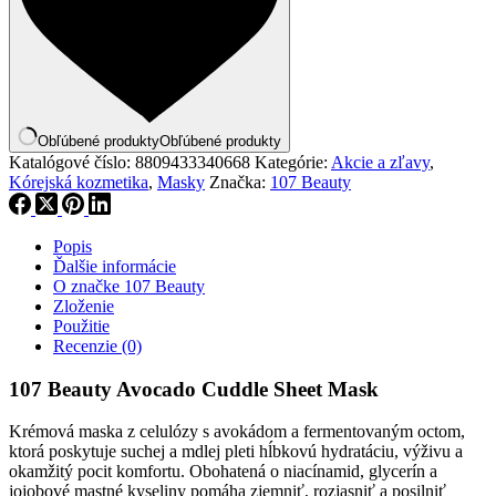
Obľúbené produkty
Obľúbené produkty
Katalógové číslo:
8809433340668
Kategórie:
Akcie a zľavy
,
Kórejská kozmetika
,
Masky
Značka:
107 Beauty
Popis
Ďalšie informácie
O značke 107 Beauty
Zloženie
Použitie
Recenzie (0)
107 Beauty Avocado Cuddle Sheet Mask
Krémová maska z celulózy s avokádom a fermentovaným octom,
ktorá poskytuje suchej a mdlej pleti hĺbkovú hydratáciu, výživu a
okamžitý pocit komfortu. Obohatená o niacínamid, glycerín a
jojobové mastné kyseliny pomáha zjemniť, rozjasniť a posilniť