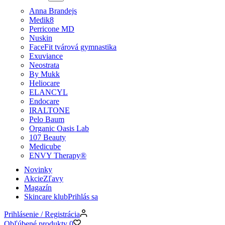
Anna Brandejs
Medik8
Perricone MD
Nuskin
FaceFit tvárová gymnastika
Exuviance
Neostrata
By Mukk
Heliocare
ELANCYL
Endocare
IRALTONE
Pelo Baum
Organic Oasis Lab
107 Beauty
Medicube
ENVY Therapy®
Novinky
Akcie
Zľavy
Magazín
Skincare klub
Prihlás sa
Prihlásenie / Registrácia
Obľúbené produkty
0