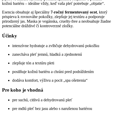
kožnú bariéru – ideálne vždy, keď vaša pleť potrebuje „objatie“.
Esencia obsahuje aj špeciálny
7-ročný fermentovaný ocot
, ktorý
prispieva k rovnováhe pokožky, zlepšuje jej textúru a podporuje
prirodzený jas. Maska je vegánska, cruelty-free a neobsahuje žiadne
potenciálne dráždivé či kontroverzné zložky.
Účinky
intenzívne hydratuje a zvlhčuje dehydrovanú pokožku
zanecháva pleť jemnú, hladkú a zjednotenú
zlepšuje tón a textúru pleti
posilňuje kožnú bariéru a chráni pred podráždením
dodáva komfort, výživu a pocit „spa ošetrenia“
Pre koho je vhodná
pre suchú, citlivú a dehydrovanú pleť
pre mdlú pleť bez jasu alebo s narušenou bariérou