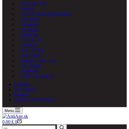
Perricone MD
Nuskin
FaceFit tvárová gymnastika
Exuviance
Neostrata
By Mukk
Heliocare
ELANCYL
Endocare
IRALTONE
Pelo Baum
Organic Oasis Lab
107 Beauty
Medicube
ENVY Therapy®
Novinky
Akcie
Zľavy
Magazín
Skincare klub
Prihlás sa
Menu
Košík
0,00
€
0