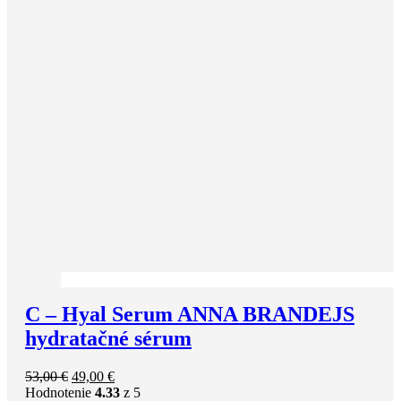
C – Hyal Serum ANNA BRANDEJS
hydratačné sérum
Pôvodná
Aktuálna
53,00
€
49,00
€
cena
cena
Hodnotenie
4.33
z 5