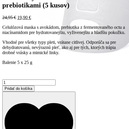
prebiotikami (5 kusov)
Pôvodná
Aktuálna
24,95
€
19,90
€
cena
cena
Celulózová maska ​​s avokádom, prebiotika z fermentovaného octu a
bola:
je:
niacínamidom pre hydratovanejšiu, vyživenejšiu a hladšiu pokožku.
24,95 €.
19,90 €.
Vhodné pre všetky typy pleti, vrátane citlivej. Odporúča sa pre
dehydratovanú, nevýraznú pleť, ako aj pre tých, ktorých trápia
drobné vrásky a mimické linky.
Balenie 5 x 25 g
množstvo
107
Pridať do košíka
Beauty
avokádová
maska
s
prebiotikami
(5
kusov)