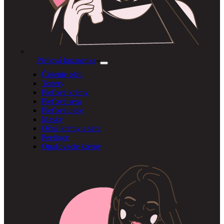
Pleťová kozmetika
Čistenie pleti
Tonery
Pleťové krémy
Pleťové séra
Pleťové oleje
Masky
Očné krémy a séra
Peelingy
Opaľovacie krémy