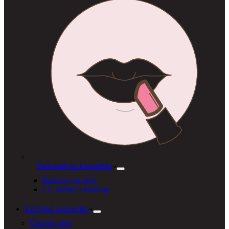
Dekoratívna kozmetika
Balzamy na pery
CC krémy a makeup
Kórejská kozmetika
Čistenie pleti