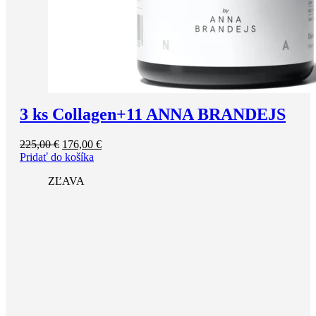
3 ks Collagen+11 ANNA BRANDEJS
Pôvodná
Aktuálna
225,00
€
176,00
€
cena
cena
Pridať do košíka
bola:
je:
ZĽAVA
225,00 €.
176,00 €.