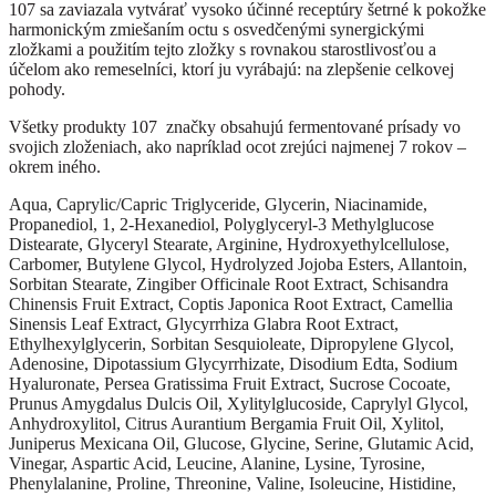
107 sa zaviazala vytvárať vysoko účinné receptúry šetrné k pokožke
harmonickým zmiešaním octu s osvedčenými synergickými
zložkami a použitím tejto zložky s rovnakou starostlivosťou a
účelom ako remeselníci, ktorí ju vyrábajú: na zlepšenie celkovej
pohody.
Všetky produkty 107 značky obsahujú fermentované prísady vo
svojich zloženiach, ako napríklad ocot zrejúci najmenej 7 rokov –
okrem iného.
Aqua, Caprylic/Capric Triglyceride, Glycerin, Niacinamide,
Propanediol, 1, 2-Hexanediol, Polyglyceryl-3 Methylglucose
Distearate, Glyceryl Stearate, Arginine, Hydroxyethylcellulose,
Carbomer, Butylene Glycol, Hydrolyzed Jojoba Esters, Allantoin,
Sorbitan Stearate, Zingiber Officinale Root Extract, Schisandra
Chinensis Fruit Extract, Coptis Japonica Root Extract, Camellia
Sinensis Leaf Extract, Glycyrrhiza Glabra Root Extract,
Ethylhexylglycerin, Sorbitan Sesquioleate, Dipropylene Glycol,
Adenosine, Dipotassium Glycyrrhizate, Disodium Edta, Sodium
Hyaluronate, Persea Gratissima Fruit Extract, Sucrose Cocoate,
Prunus Amygdalus Dulcis Oil, Xylitylglucoside, Caprylyl Glycol,
Anhydroxylitol, Citrus Aurantium Bergamia Fruit Oil, Xylitol,
Juniperus Mexicana Oil, Glucose, Glycine, Serine, Glutamic Acid,
Vinegar, Aspartic Acid, Leucine, Alanine, Lysine, Tyrosine,
Phenylalanine, Proline, Threonine, Valine, Isoleucine, Histidine,