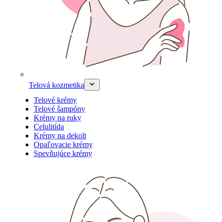
Telová kozmetika
Telové krémy
Telové šampóny
Krémy na ruky
Celulitída
Krémy na dekolt
Opaľovacie krémy
Spevňujúce krémy