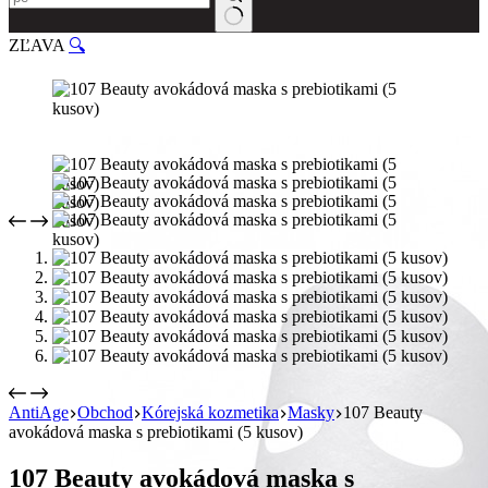
ZĽAVA
🔍
AntiAge
Obchod
Kórejská kozmetika
Masky
107 Beauty
avokádová maska s prebiotikami (5 kusov)
107 Beauty avokádová maska s