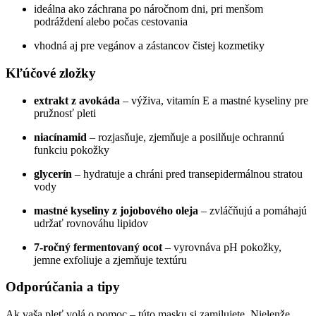
ideálna ako záchrana po náročnom dni, pri menšom
podráždení alebo počas cestovania
vhodná aj pre vegánov a zástancov čistej kozmetiky
Kľúčové zložky
extrakt z avokáda
– výživa, vitamín E a mastné kyseliny pre
pružnosť pleti
niacínamid
– rozjasňuje, zjemňuje a posilňuje ochrannú
funkciu pokožky
glycerín
– hydratuje a chráni pred transepidermálnou stratou
vody
mastné kyseliny z jojobového oleja
– zvláčňujú a pomáhajú
udržať rovnováhu lipidov
7-ročný fermentovaný ocot
– vyrovnáva pH pokožky,
jemne exfoliuje a zjemňuje textúru
Odporúčania a tipy
Ak vaša pleť volá o pomoc – túto masku si zamilujete. Nielenže