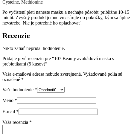
Cysteine, Methionine
Po vyčistení pleti naneste masku a nechajte pôsobiť približne 10-15
minút. Zvyšný produkt jemne vmasírujte do pokožky, kým sa úplne
nevstrebe. Nie je potrebné ho oplachovať.
Recenzie
Nikto zatiaľ nepridal hodnotenie.
Pridajte prvú recenziu pre “107 Beauty avokádová maska s
prebiotikami (5 kusov)”
Vaša e-mailová adresa nebude zverejnená.
Vyžadované polia sú
označené
*
Vaše hodnotenie
*
Meno
*
E-mail
*
Vaša recenzia
*