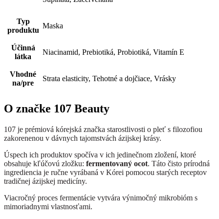
Typ
Maska
produktu
Účinná
Niacinamid, Prebiotiká, Probiotiká, Vitamín E
látka
Vhodné
Strata elasticity, Tehotné a dojčiace, Vrásky
na/pre
O značke 107 Beauty
107 je prémiová kórejská značka starostlivosti o pleť s filozofiou
zakorenenou v dávnych tajomstvách ázijskej krásy.
Úspech ich produktov spočíva v ich jedinečnom zložení, ktoré
obsahuje kľúčovú zložku:
fermentovaný ocot
. Táto čisto prírodná
ingrediencia je ručne vyrábaná v Kórei pomocou starých receptov
tradičnej ázijskej medicíny.
Viacročný proces fermentácie vytvára výnimočný mikrobióm s
mimoriadnymi vlastnosťami.