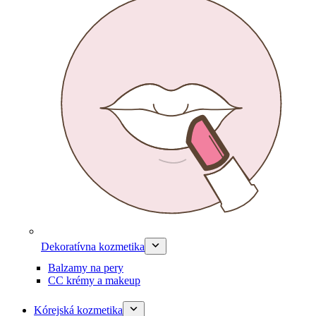
Dekoratívna kozmetika
Balzamy na pery
CC krémy a makeup
Kórejská kozmetika