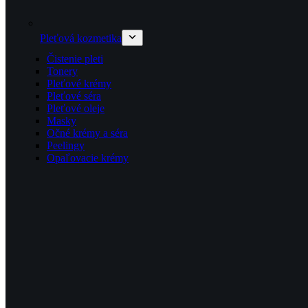
Pleťová kozmetika
Čistenie pleti
Tonery
Pleťové krémy
Pleťové séra
Pleťové oleje
Masky
Očné krémy a séra
Peelingy
Opaľovacie krémy