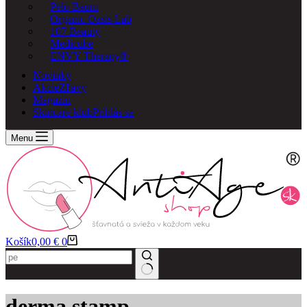
Pelo Baum
Organic Oasis Lab
107 Beauty
Medicube
ENVY Therapy®
Novinky
Akcie
Zľavy
Magazín
Skincare klub
Prihlás sa
Menu
Košík
0,00
€
0
derma stamp