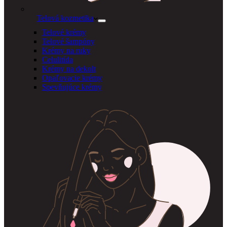
Telová kozmetika
Telové krémy
Telové šampóny
Krémy na ruky
Celulitída
Krémy na dekolt
Opaľovacie krémy
Spevňujúce krémy