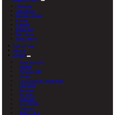
Chudnutie
Detoxikácia
Energia a nálada
Imunita
Kolagén
Krásna pleť
Rast vlasov
Srdce a cievy
Tvárová joga
Prístroje
Značky
Anna Brandejs
Medik8
Perricone MD
Nuskin
FaceFit tvárová gymnastika
Exuviance
Neostrata
By Mukk
Heliocare
ELANCYL
Endocare
IRALTONE