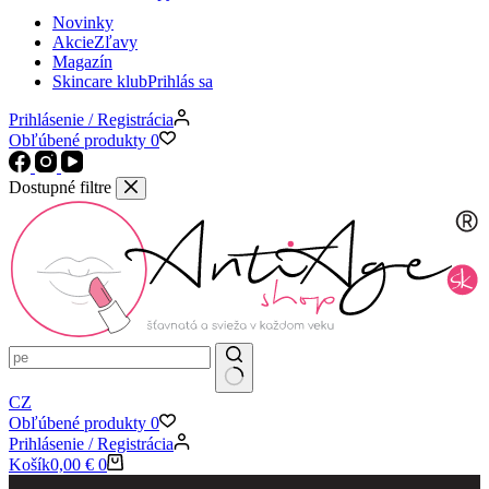
Novinky
Akcie
Zľavy
Magazín
Skincare klub
Prihlás sa
Prihlásenie / Registrácia
Obľúbené produkty
0
Dostupné filtre
CZ
Obľúbené produkty
0
Prihlásenie / Registrácia
Košík
0,00
€
0