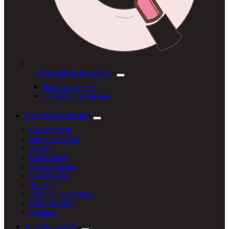
Dekoratívna kozmetika
Balzamy na pery
CC krémy a makeup
Kórejská kozmetika
Čistenie pleti
Hmly a esencie
Masky
Očné krémy
Pleťové krémy
Pleťové séra
Tonery
Vlasová kozmetika
Kórejské SPF
Peelingy
Doplnky výživy