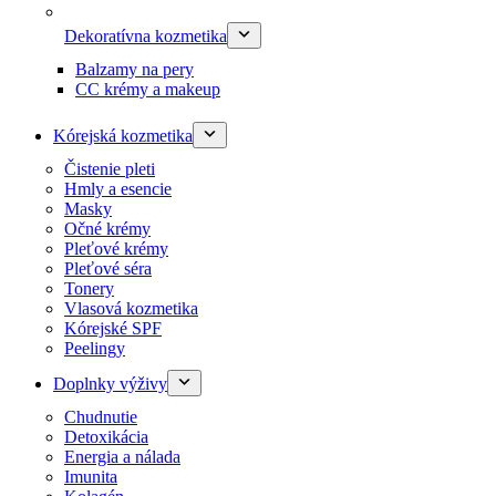
Dekoratívna kozmetika
Balzamy na pery
CC krémy a makeup
Kórejská kozmetika
Čistenie pleti
Hmly a esencie
Masky
Očné krémy
Pleťové krémy
Pleťové séra
Tonery
Vlasová kozmetika
Kórejské SPF
Peelingy
Doplnky výživy
Chudnutie
Detoxikácia
Energia a nálada
Imunita