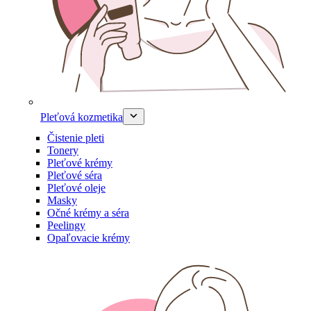
Pleťová kozmetika
Čistenie pleti
Tonery
Pleťové krémy
Pleťové séra
Pleťové oleje
Masky
Očné krémy a séra
Peelingy
Opaľovacie krémy