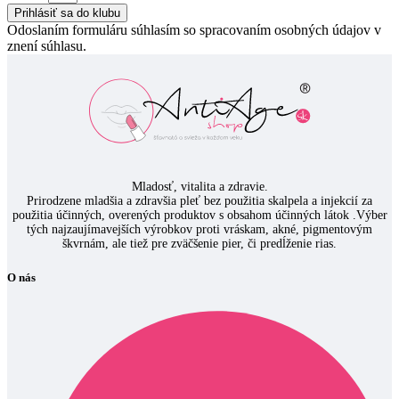
Prihlásiť sa do klubu
Odoslaním formuláru súhlasím so spracovaním osobných údajov v
znení súhlasu.
Mladosť, vitalita a zdravie.
Prirodzene mladšia a zdravšia pleť bez použitia skalpela a injekcií za
použitia účinných, overených produktov s obsahom účinných látok .Výber
tých najzaujímavejších výrobkov proti vráskam, akné, pigmentovým
škvrnám, ale tiež pre zväčšenie pier, či predĺženie rias.
O nás