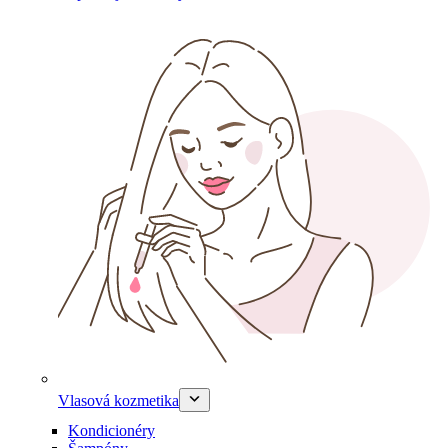
Vlasová kozmetika
Kondicionéry