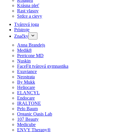
Kolagén
Krásna pleť
Rast vlasov
Srdce a cievy
Tvárová joga
Prístroje
Značky
Anna Brandejs
Medik8
Perricone MD
Nuskin
FaceFit tvárová gymnastika
Exuviance
Neostrata
By Mukk
Heliocare
ELANCYL
Endocare
IRALTONE
Pelo Baum
Organic Oasis Lab
107 Beauty
Medicube
ENVY Therapy®